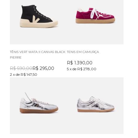
TÊNIS VERT WATA II CANVAS BLACK
TENIS EM CAMURÇA
PIERRE
R$
1.390,00
R$
590,00
R$
295,00
5
x
de
R$ 278,00
2
x
de
R$ 147,50