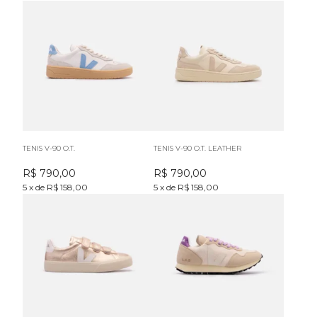
TENIS V-90 O.T.
TENIS V-90 O.T. LEATHER
R$
790,00
R$
790,00
5
x
de
R$ 158,00
5
x
de
R$ 158,00