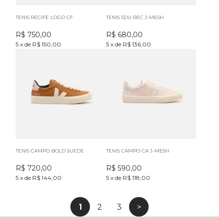
TENIS RECIFE LOGO CF
TENIS SDU REC J-MESH
R$
750,00
R$
680,00
5
x
de
R$ 150,00
5
x
de
R$ 136,00
TENIS CAMPO BOLD SUEDE
TENIS CAMPO CA J-MESH
R$
720,00
R$
590,00
5
x
de
R$ 144,00
5
x
de
R$ 118,00
1
2
3
>