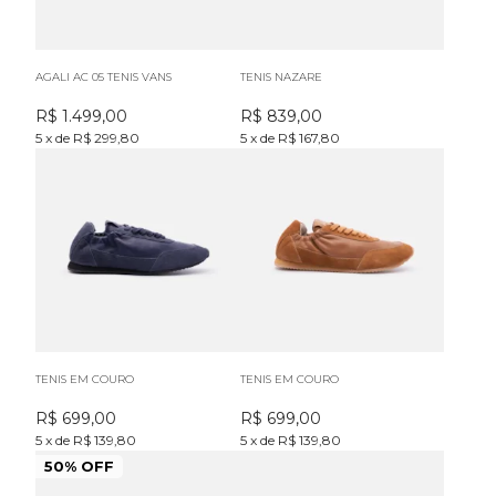
AGALI AC 05 TENIS VANS
TENIS NAZARE
R$
1.499,00
R$
839,00
5
x
de
R$ 299,80
5
x
de
R$ 167,80
TENIS EM COURO
TENIS EM COURO
R$
699,00
R$
699,00
5
x
de
R$ 139,80
5
x
de
R$ 139,80
50% OFF