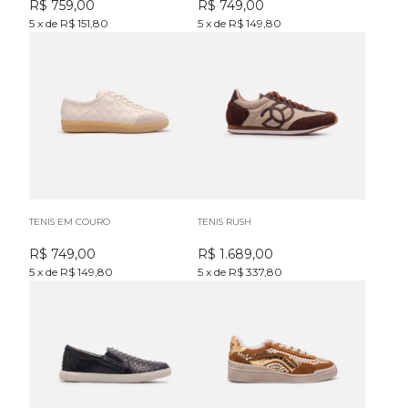
R$
759,00
R$
749,00
5
x
de
R$ 151,80
5
x
de
R$ 149,80
TENIS EM COURO
TENIS RUSH
R$
749,00
R$
1.689,00
5
x
de
R$ 149,80
5
x
de
R$ 337,80