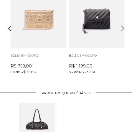
BOLSA EM COURO
BOLSA EM COURO
BO
R$
759,00
R$
1.199,00
R
5
x
de
R$ 151,80
5
x
de
R$ 239,80
5
x
PRODUTOS QUE VOCÊ JÁ VIU