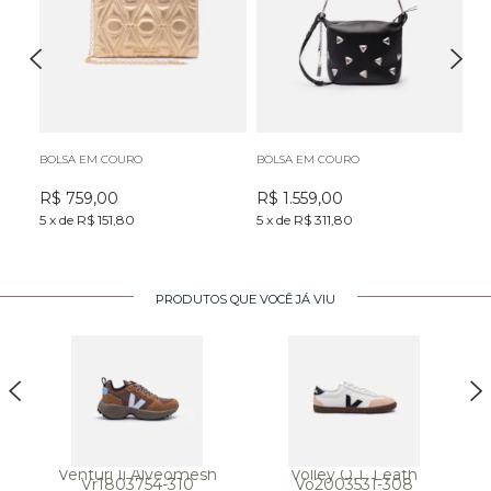
BOLSA EM COURO
BOLSA EM COURO
BO
R$
759,00
R$
1.559,00
R
5
x
de
R$ 151,80
5
x
de
R$ 311,80
5
x
PRODUTOS QUE VOCÊ JÁ VIU
Venturi Ii Alveomesh
Volley O.T. Leath
Vr1803754-310
Vo2003531-308