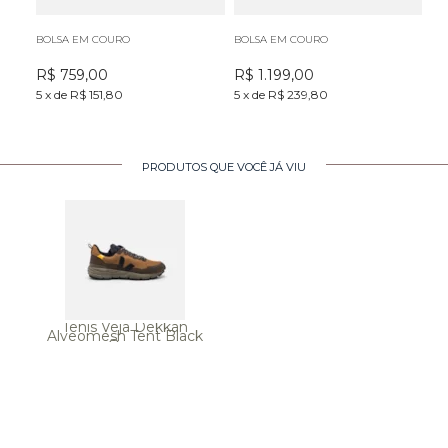
BOLSA EM COURO
BOLSA EM COURO
BO
R$
759,00
R$
1.199,00
R
5
x
de
R$ 151,80
5
x
de
R$ 239,80
5
x
PRODUTOS QUE VOCÊ JÁ VIU
Tenis Veja Dekkan
Alveomesh Tent Black
Ouro