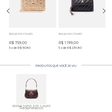
BOLSA EM COURO
BOLSA EM COURO
BO
R$
759,00
R$
1.199,00
R
5
x
de
R$ 151,80
5
x
de
R$ 239,80
5
x
PRODUTOS QUE VOCÊ JÁ VIU
Bolsa Soho Em Couro
Regenerativo