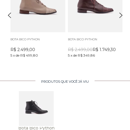
BOTA BICO PYTHON
BOTA BICO PYTHON
BO
R$
2.499,00
R$
2.499,00
R$
1.749,30
R
5
x
de
R$ 499,80
5
x
de
R$ 349,86
5
x
PRODUTOS QUE VOCÊ JÁ VIU
Bota Bico Python