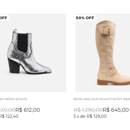
OFF
50% OFF
NO MÉDIO SCHUTZ
BOTA CANO ALTO SCHUTZ S21727 0003
020,00
R$
612,00
R$
1.290,00
R$
645,00
R$ 122,40
5
x
de
R$ 129,00