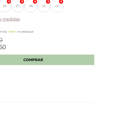
36
37
38
39
40
e medidas
temos
1 item
no estoque
0
50
COMPRAR