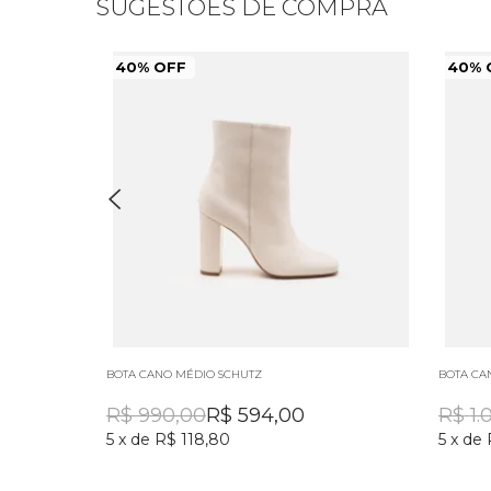
SUGESTÕES DE COMPRA
40% OFF
40% 
BOTA CANO MÉDIO SCHUTZ
BOTA CA
R$
990,00
R$
594,00
R$
1.
5
x
de
R$ 118,80
5
x
de