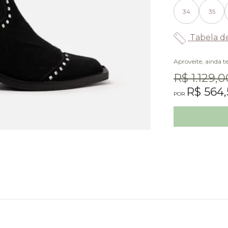
34
35
Tabela d
Aproveite, ainda 
R$ 1.129,0
R$ 564,