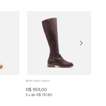
BOTA CANO LONGO
BOTA 
R$
959,00
R$
5
x
de
R$ 191,80
5
x
d