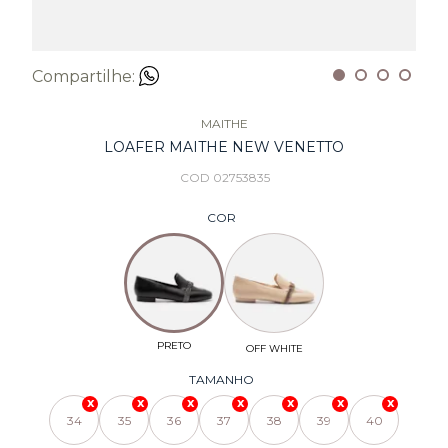
Compartilhe:
MAITHE
LOAFER MAITHE NEW VENETTO
COD 02753835
COR
TAMANHO
34
35
36
37
38
39
40