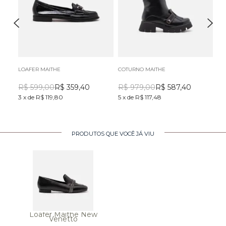
LOAFER MAITHE
COTURNO MAITHE
LO
R$
599,00
R$
359,40
R$
979,00
R$
587,40
R
3
x
de
R$ 119,80
5
x
de
R$ 117,48
5
x
PRODUTOS QUE VOCÊ JÁ VIU
Loafer Maithe New
Venetto