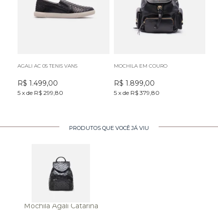
AGALI AC 05 TENIS VANS
MOCHILA EM COURO
MO
R$
1.499,00
R$
1.899,00
R
5
x
de
R$ 299,80
5
x
de
R$ 379,80
5
x
PRODUTOS QUE VOCÊ JÁ VIU
Mochila Agali Catarina