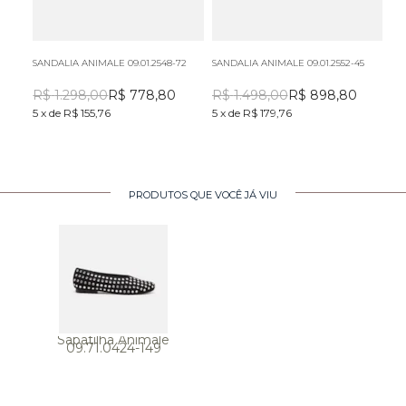
SANDALIA ANIMALE 09.01.2548-72
SANDALIA ANIMALE 09.01.2552-45
SA
R$
1.298,00
R$
778,80
R$
1.498,00
R$
898,80
R
5
x
de
R$ 155,76
5
x
de
R$ 179,76
5
x
PRODUTOS QUE VOCÊ JÁ VIU
Sapatilha Animale
09.71.0424-149