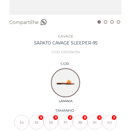
Compartilhe:
CAVAGE
SAPATO CAVAGE SLEEPER-95
COD 03006034
COR
TAMANHO
34
35
36
37
38
39
40