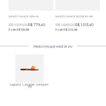
SAPATO CAVAGE APIA-45
SAPATO CAVAGE BLOSSOM-149
SA
R$
1.299,00
R$
779,40
R$
1.689,00
R$
1.013,40
R
5
x
de
R$ 155,88
5
x
de
R$ 202,68
5
x
PRODUTOS QUE VOCÊ JÁ VIU
Sapato Cavage Sleeper-
95