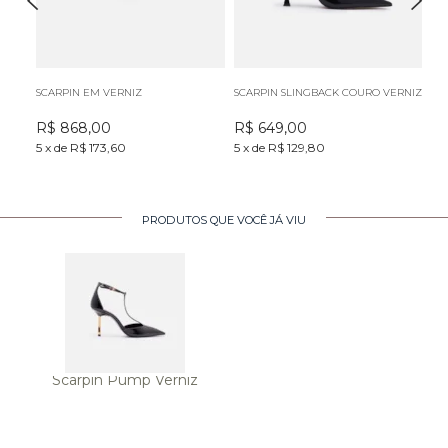
SCARPIN EM VERNIZ
SCARPIN SLINGBACK COURO VERNIZ
BO
R$
868,00
R$
649,00
R
5
x
de
R$ 173,60
5
x
de
R$ 129,80
5
x
PRODUTOS QUE VOCÊ JÁ VIU
Scarpin Pump Verniz