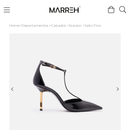
Home
Departamentos
Calçados
Scarpin
Salto Fino