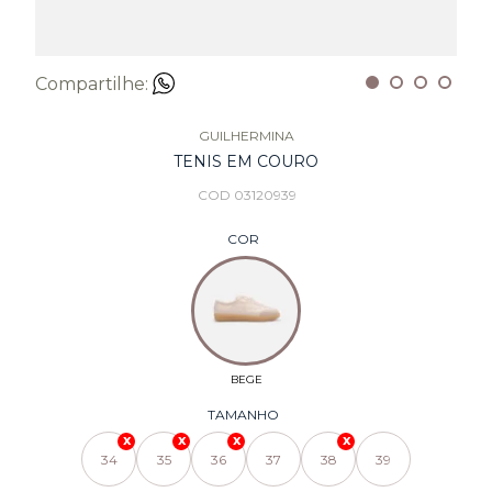
Compartilhe:
GUILHERMINA
TENIS EM COURO
COD 03120939
COR
TAMANHO
34
35
36
37
38
39