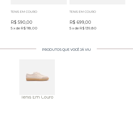
TENIS EM COURO
TENIS EM COURO
TE
R$
590,00
R$
699,00
R
5
x
de
R$ 118,00
5
x
de
R$ 139,80
5
x
PRODUTOS QUE VOCÊ JÁ VIU
Tenis Em Couro