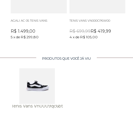
AGALI AC 05 TENIS VANS
TENIS VANS VN000CP6W00
TE
R$
1.499,00
R$
699,99
R$
419,99
R
5
x
de
R$ 299,80
4
x
de
R$ 105,00
3
x
PRODUTOS QUE VOCÊ JÁ VIU
Tenis Vans Vn0009qc6bt