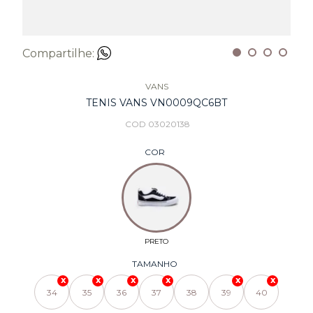
Compartilhe:
VANS
TENIS VANS VN0009QC6BT
COD 03020138
COR
TAMANHO
34
35
36
37
38
39
40