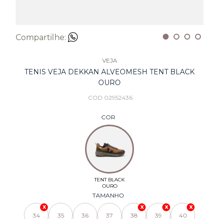
Compartilhe:
VEJA
TENIS VEJA DEKKAN ALVEOMESH TENT BLACK
OURO
COD 02952436
COR
TAMANHO
34
35
36
37
38
39
40