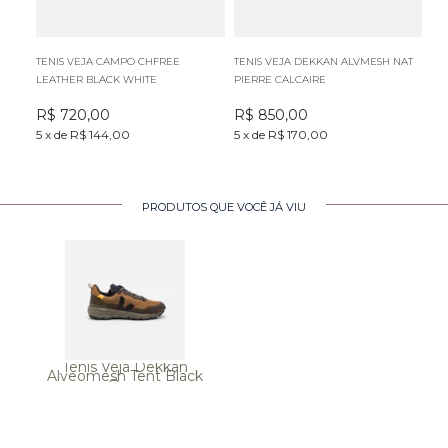
TENIS VEJA CAMPO CHFREE
TENIS VEJA DEKKAN ALVMESH NAT
TE
LEATHER BLACK WHITE
PIERRE CALCAIRE
BA
R$
720,00
R$
850,00
R
5
x
de
R$ 144,00
5
x
de
R$ 170,00
5
x
PRODUTOS QUE VOCÊ JÁ VIU
Tenis Veja Dekkan
Alveomesh Tent Black
Ouro