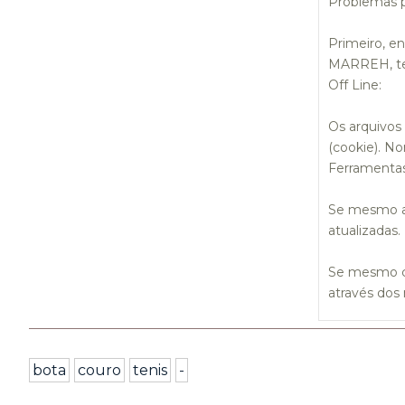
Problemas 
Primeiro, e
MARREH, ten
Off Line:
Os arquivos
(cookie). N
Ferramentas,
Se mesmo as
atualizadas.
Se mesmo co
através dos
bota
couro
tenis
-