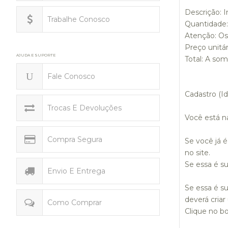
Descrição:
I
Trabalhe Conosco
Quantidade:
Atenção:
Os 
Preço unitár
AJUDA E SUPORTE
Total:
A som
Fale Conosco
Cadastro (Id
Trocas E Devoluções
Você está na
Compra Segura
Se você já 
no site.
Se essa é s
Envio E Entrega
Se essa é s
deverá cria
Como Comprar
Clique no b