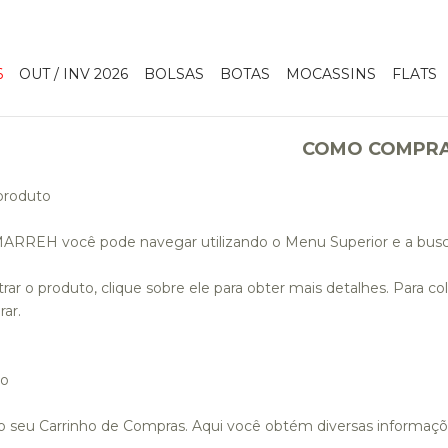
6
OUT / INV 2026
BOLSAS
BOTAS
MOCASSINS
FLATS
COMO COMPR
produto
MARREH você pode navegar utilizando o Menu Superior e a busc
ar o produto, clique sobre ele para obter mais detalhes. Para c
ar.
ho
o seu Carrinho de Compras. Aqui você obtém diversas informaçõ