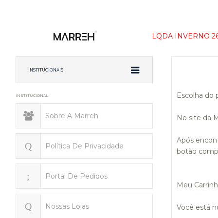
LQDA INVERNO 2
INSTITUCIONAIS
Escolha do 
INSTITUCIONAL
Sobre A Marreh
No site da 
Após encontr
Política De Privacidade
botão compr
Portal De Pedidos
Meu Carrin
Nossas Lojas
Você está n