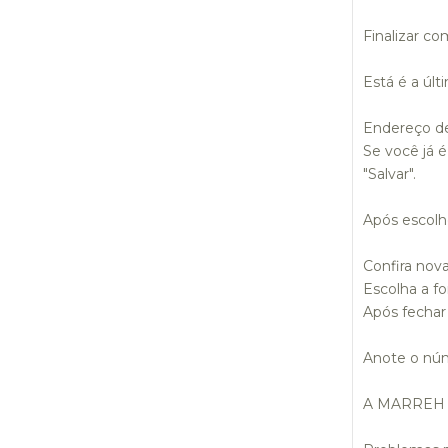
Finalizar co
Está é a últ
Endereço de
Se você já 
"Salvar".
Após escolhe
Confira nov
Escolha a f
Após fechar
Anote o núm
A MARREH re