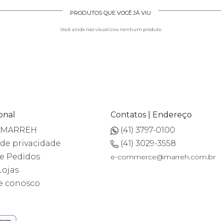
PRODUTOS QUE VOCÊ JÁ VIU
Você ainda não visualizou nenhum produto
ional
Contatos | Endereço
a MARREH
(41) 3797-0100
 de privacidade
(41) 3029-3558
de Pedidos
e-commerce@marreh.com.br
Lojas
e conosco