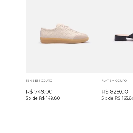
TENIS EM COURO
FLAT EM COURO
R$
749,00
R$
829,00
5
x
de
R$ 149,80
5
x
de
R$ 165,8