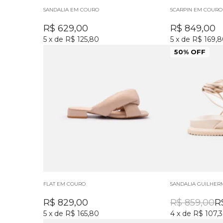
SANDALIA EM COURO
SCARPIN EM COURO
R$
629,00
R$
849,00
5
x
de
R$ 125,80
5
x
de
R$ 169,
50% OFF
FLAT EM COURO
SANDALIA GUILHERMI
R$
829,00
R$
859,00
R
5
x
de
R$ 165,80
4
x
de
R$ 107,