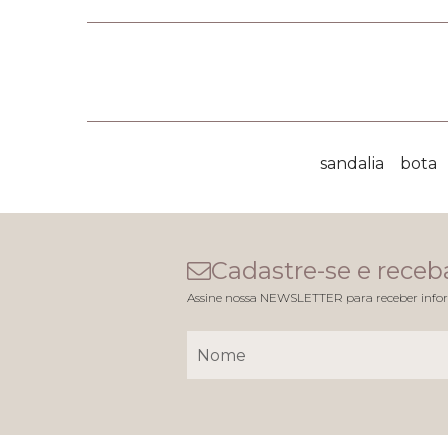
sandalia
bota
Cadastre-se e receba
Assine nossa NEWSLETTER para receber infor