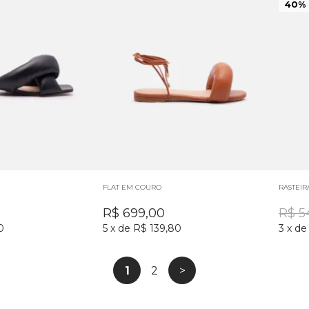
40%
FLAT EM COURO
RASTEIR
R$
699,00
R$
5
0
5
x
de
R$ 139,80
3
x
de
1
2
>