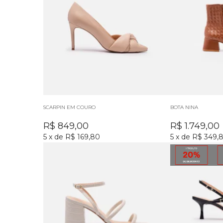
SCARPIN EM COURO
BOTA NINA
R$
849,00
R$
1.749,00
5
x
de
R$ 169,80
5
x
de
R$ 349,