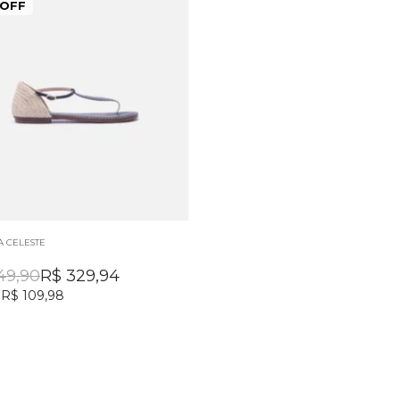
 OFF
A CELESTE
49,90
R$
329,94
R$ 109,98