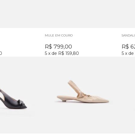
MULE EM COURO
SANDAL
R$
799,00
R$
6
0
5
x
de
R$ 159,80
5
x
de