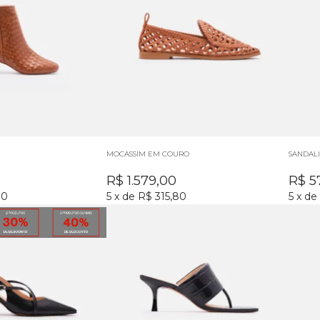
MOCASSIM EM COURO
SANDAL
R$
1.579,00
R$
5
80
5
x
de
R$ 315,80
5
x
de