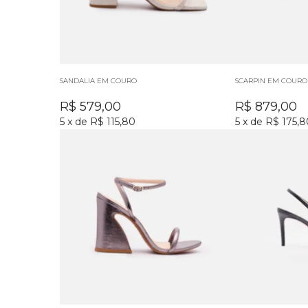
SANDALIA EM COURO
SCARPIN EM COURO
R$
579,00
R$
879,00
5
x
de
R$ 115,80
5
x
de
R$ 175,8