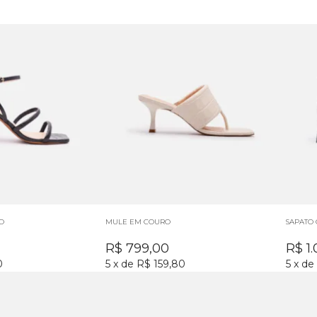
O
MULE EM COURO
SAPATO
R$
799,00
R$
1
0
5
x
de
R$ 159,80
5
x
de