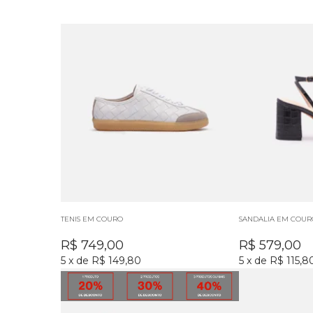
TENIS EM COURO
SANDALIA EM COUR
R$
749,00
R$
579,00
5
x
de
R$ 149,80
5
x
de
R$ 115,8